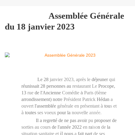
Assemblée Générale
du 18 janvier 2023
Le 28
janvier 2023, après le
déjeuner
qui
réunissait 28 personnes au
restaurant Le
Procope,
13
rue
de l'Ancienne
Comédie
à
Paris (6ème
arrondissement) notre
Président Patrick
Hédan
a
à
ouvert
l'assemblée
générale en présentant
tou
s
et
à
toutes
ses voeux
pour la
nouvelle
année.
Il a regretté de ne pas avoir
pu
proposer de
sorties au cours
de l'année 2022
en
ra
iso
n
de
la
il
situation sanitaire et
nous
a
fait part
de ses