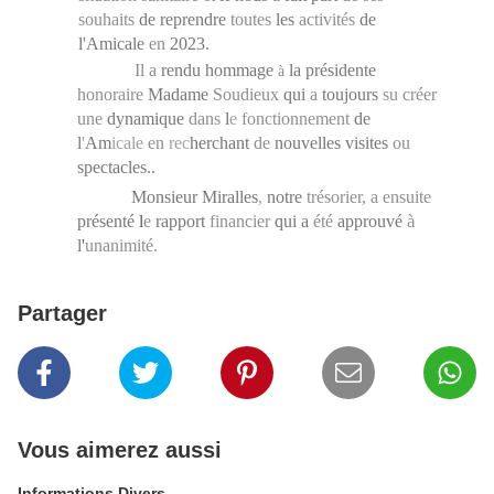
souhaits
de reprendre
toutes
les
activités
de
l'Amicale
en
2023.
Il a
rendu hommage
la présidente
à
honoraire
Madame
Soudieux
qui
a
toujours
su créer
une
dynamique
dans
l
e
fonctionnement
de
l
'
Am
icale
en
rec
herchant
de
nouvelles visites
ou
spectacles..
Monsieur Miralles
,
notre
trésorier, a ensuite
à
présenté
l
e
rapport
financier
qui a
été
approuvé
l
'
unanimité.
Partager
Vous aimerez aussi
Informations Divers...