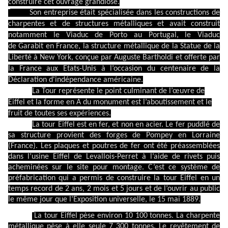
construire cet ouvrage grandiose.
Son entreprise était spécialisée dans les constructions de
charpentes et de structures métalliques et avait construit
notamment le Viaduc de Porto au Portugal, le Viaduc
de Garabit en France, la structure métallique de la Statue de la
Liberté à New York, conçue par Auguste Bartholdi et offerte par
la France aux Etats-Unis à l’occasion du centenaire de la
Déclaration d'indépendance américaine.
La Tour représente le point culminant de l’œuvre de
Eiffel et la forme en A du monument est l’aboutissement et le
fruit de toutes ses expériences.
La tour Eiffel est en fer, et non en acier. Le fer puddlé de
sa structure provient des forges de Pompey en Lorraine
(France). Les plaques et poutres de fer ont été préassemblées
dans l’usine Eiffel de Levallois-Perret à l’aide de rivets puis
acheminées sur le site pour montage. C’est ce système de
préfabrication qui a permis de
construire la tour Eiffel en un
temps record
de 2 ans, 2 mois et 5 jours et de l’ouvrir au public
le même jour que l’Exposition universelle, le 15 mai 1889.
La tour Eiffel pèse environ 10 100 tonnes. La charpente
métallique pèse à elle seule 7 300 tonnes. Le revêtement de