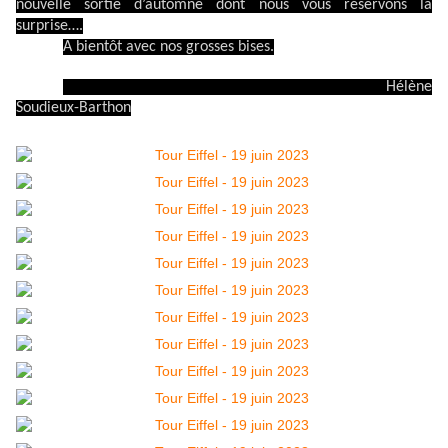
nouvelle sortie d’automne dont nous vous réservons la
surprise….
A bientôt avec nos grosses bises.
Hélène
Soudieux-Barthon