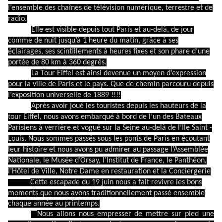
l’ensemble des chaînes de télévision numérique, terrestre et de
radio.
Elle est visible depuis tout Paris et au-delà, de jour
comme de nuit jusqu’à 1 heure du matin, grâce à ses
éclairages, ses scintillements à heures fixes et son phare d’une
portée de 80 km à 360 degrés.
La Tour Eiffel est ainsi devenue un moyen d’expression
pour la ville de Paris et le pays. Que de chemin parcouru depuis
l’exposition universelle de 1889 !!!!
Après avoir joué les touristes depuis les hauteurs de la
tour Eiffel, nous avons embarqué à bord de l’un des Bateaux
Parisiens à verrière et vogué sur la Seine au-delà de l’Ile Saint -
Louis. Nous sommes passés sous les ponts de Paris en écoutant
leur histoire et nous avons pu admirer au passage l’Assemblée
Nationale, le Musée d’Orsay, l’Institut de France, le Panthéon,
l’Hôtel de Ville, Notre Dame en restauration et la Conciergerie
Cette escapade du 19 juin nous a fait revivre les bons
moments que nous avons traditionnellement passé ensemble
chaque année au printemps.
Nous allons nous empresser de mettre sur pied une