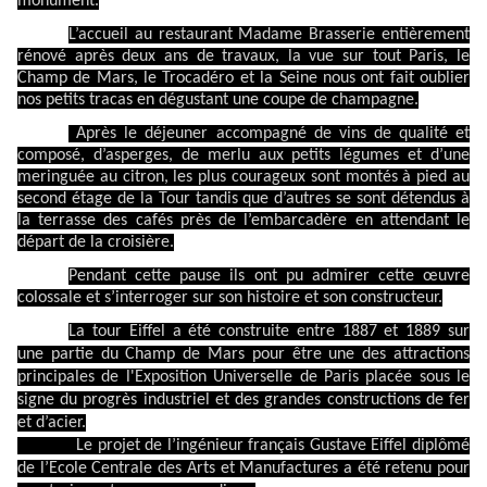
monument.
L’accueil au restaurant Madame Brasserie entièrement
rénové après deux ans de travaux, la vue sur tout Paris, le
Champ de Mars, le Trocadéro et la Seine nous ont fait oublier
nos petits tracas en dégustant une coupe de champagne.
Après le déjeuner accompagné de vins de qualité et
composé, d’asperges, de merlu aux petits légumes et d’une
meringuée au citron, les plus courageux sont montés à pied au
second étage de la Tour tandis que d’autres se sont détendus à
la terrasse des cafés près de l’embarcadère en attendant le
départ de la croisière.
Pendant cette pause ils ont pu admirer cette œuvre
colossale et s’interroger sur son histoire et son constructeur.
La tour Eiffel a été construite entre 1887 et 1889 sur
une partie du Champ de Mars pour être une des attractions
principales de
l'Exposition Universelle
de Paris placée sous le
signe du progrès industriel et des grandes constructions de fer
et d’acier.
Le projet de l’ingénieur français Gustave Eiffel diplômé
de l’Ecole Centrale des Arts et Manufactures a été retenu pour