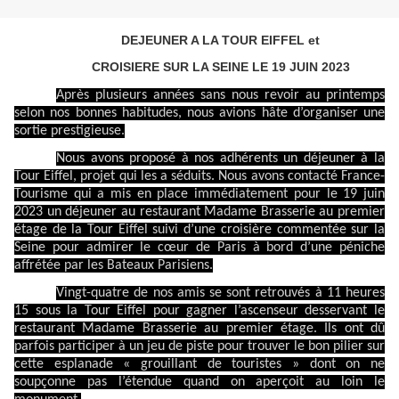
DEJEUNER A LA TOUR EIFFEL et
CROISIERE SUR LA SEINE LE 19 JUIN 2023
Après plusieurs années sans nous revoir au printemps
selon nos bonnes habitudes, nous avions hâte d’organiser une
sortie prestigieuse.
Nous avons proposé à nos adhérents un déjeuner à la
Tour Eiffel, projet qui les a séduits. Nous avons contacté France-
Tourisme qui a mis en place immédiatement pour le 19 juin
2023 un déjeuner au restaurant Madame Brasserie au premier
étage de la Tour Eiffel suivi d’une croisière commentée sur la
Seine pour admirer le cœur de Paris à bord d’une péniche
affrétée par les Bateaux Parisiens.
Vingt-quatre de nos amis se sont retrouvés à 11 heures
15 sous la Tour Eiffel pour gagner l’ascenseur desservant le
restaurant Madame Brasserie au premier étage. Ils ont dû
parfois participer à un jeu de piste pour trouver le bon pilier sur
cette esplanade « grouillant de touristes » dont on ne
soupçonne pas l’étendue quand on aperçoit au loin le