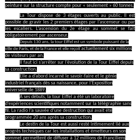
peinture sur la structure compte pour « seulement » 60 tonnes.
La Tour dispose de 3 étages ouverts au public. Il est
possible de gravir les 2 premiers étages par l’ascenseur ou par
les escaliers. L’ascension du 2e étage au sommet se fait
obligatoirement par ascenseur.
Depuis 130 ans, la tour Eiffel est un symbole puissant de la
actuellement six millions
ville de Paris, et de la France et elle reçoit
de visiteurs par an.
Il faut ici s’arrêter sur l’évolution de la Tour Eiffel depuis
sa construction.
Elle a d’abord incarné le savoir-faire et le génie
industriel français dès sa naissance, pour l’Exposition
universelle de 1889.
A ses débuts, la tour Eiffel a été un laboratoire
d’expériences scientifiques notamment sur la télégraphie sans
fil. La radio l’a sauvée d’une destruction qui avait été
programmée 20 ans après sa construction.
Le destin de la Tour est aussi resté intimement lié aux
progrès techniques
car les installations et émetteurs en son
sommet permettent de diffuser à 12 millions de Franciliens