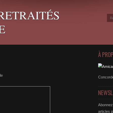
RETRAITÉS
E
À PRO
de
Concord
NEWSL
Abonnez-
articles 