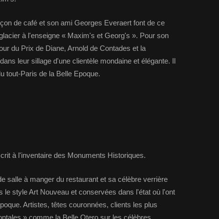
çon de café et son ami Georges Everaert font de ce
-glacier à l'enseigne « Maxim's et Georg's ». Pour son
le jour du Prix de Diane, Arnold de Contades et la
ns leur sillage d'une clientèle mondaine et élégante. Il
du tout-Paris de la Belle Epoque.
nscrit à l'inventaire des Monuments Historiques.
e salle à manger du restaurant et sa célèbre verrière
le style Art Nouveau et conservées dans l'état où l'ont
époque. Artistes, têtes couronnées, clients les plus
zontales » comme la Belle Otero sur les célèbres