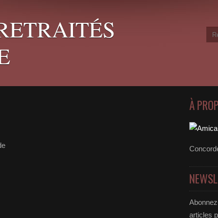
RETRAITÉS
E
À PRO
de
Concord
NEWSL
Abonnez-
articles 