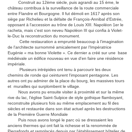
Construit au 12ème siècle, puis agrandi au 15 ème, le
château contribua à la surveillance de la route commerciale
entre Flandre et Bourgogne. Il fut démoli en 1617 après son
siège par Richelieu et la défaite de François-Annibal d'Estrée,
opposant à l'accession au trône de Louis XIII. Napoléon 1er le
racheta, mais c'est son neveu Napoléon III qui confia à Violet-
le-Duc la reconstruction du monument.
Cette restauration a emprunté beaucoup à l'imagination
de l'architecte surnommé amicalement par l'Impératrice
Eugénie « ma bonne Violette ». Ce dernier a créé sur une base
médiévale un édifice nouveau en vue d'en faire une résidence
impériale.
Plusieurs intrépides ont tenu à parcourir les deux
chemins de ronde qui ceinturent l'imposant pentagone. Les
autres ont pu admirer de la place du bourg, les massives tours
et murailles qui surplombent le village.
Nous avons pu ensuite visiter à proximité et sur la même
rive du lac, l'église Saint-Sulpice de style gothique flamboyant,
reconstruite plusieurs fois au même emplacement au fil des
siècles et restaurée dans son état actuel après les destructions
de la Première Guerre Mondiale
Puis nous avons longé le parc où se dressaient les
anciens thermes qui ont fait la richesse et la renommée de
Pierrefonds et remplacés depuis par l'établissement hôtelier de