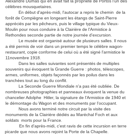
Alexandre Dumas qui en avait fait la propriété de Portos l'un des
célèbres mousquetaires.
En début d'après-midi, l'autocar a repris le chemin de la
forêt de Compiègne en longeant les étangs de Saint-Pierre
appréciés par les pêcheurs, puis le village typique du Vieux-
Moulin pour nous conduire à la Clairière de l'Armistice à
Rethondes seconde partie de notre journée d'excursion.
Le musée est organisé autour de plusieurs salles. Il nous
a été permis de voir dans un premier temps le célèbre wagon-
restaurant, copie conforme de celui où a été signé l'armistice le
11novembre 1918.
Dans les salles suivantes sont présentés de multiples
souvenirs qui évoquent la Grande Guerre : photos, télescopes,
armes, uniformes, objets façonnés par les poilus dans les
tranchées tout au long du conflit.
La Seconde Guerre Mondiale n'a pas été oubliée. De
nombreuses photographies et panneaux évoquent la venue du
chancelier Adolphe Hitler, la signature de l'Armistice de 1940 et
le démontage du Wagon et des monuments par l'occupant.
Nous avons terminé notre circuit par la visite des
monuments de la Clairière dédiés au Maréchal Foch et aux
soldats morts pour la France.
En fin d'après-midi, c'est ravis de cette incursion en terre
picarde que nous avons rejoint la Porte de la Chapelle.